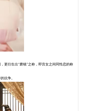
，更衍生出“磨镜”之称，即宫女之间同性恋的称
声的抗争。