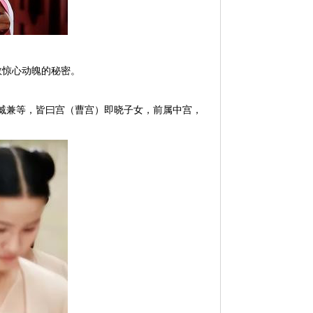
数惊心动魄的秘密。
臧兼等，皆曰宫（曹宫）即晓子女，前属中宫，