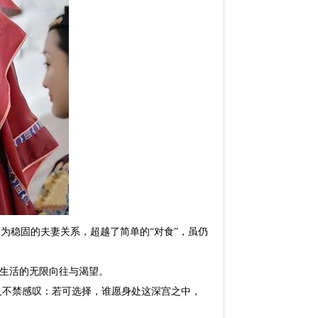
为稳固的夫妻关系，超越了简单的“对食”，虽仍
庭生活的无限向往与渴望。
人不禁感叹：若可选择，谁愿身处这深宫之中，